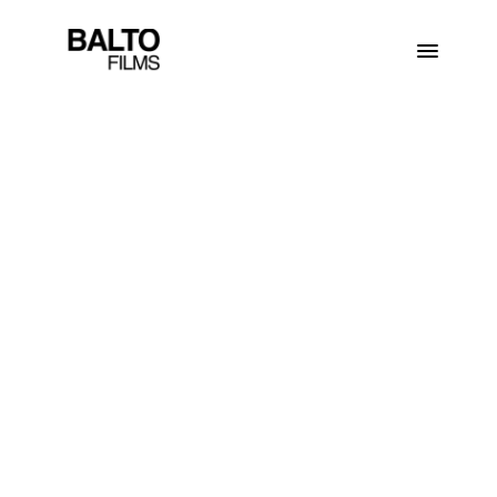
P
a
r
t
n
e
r
w
b
u
d
o
w
a
n
i
u
w
i
z
e
r
u
n
k
u
f
i
r
m
.