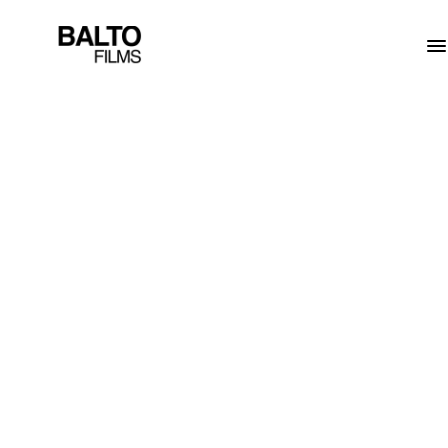
Email
info@baltofilms.pl
Szybki kontakt:
DM Instagram
Rezerwuj termin
Zobacz dostępne terminy nagrań
Umów spotkanie online