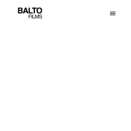
R
e
a
l
i
z
a
c
j
e